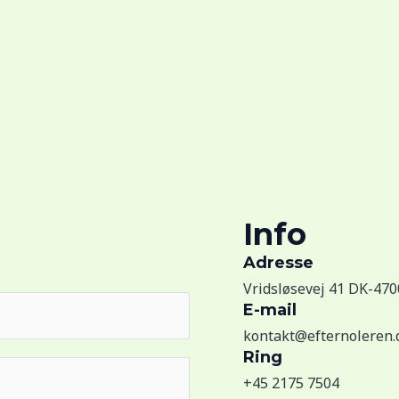
Info
Adress​e
Vridsløsevej 41 DK-47
E-mail
kontakt@efternoleren.
Ring
+45 2175 7504