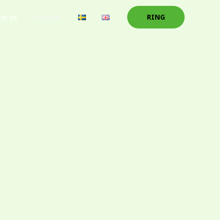
m os
Kontakt
RING