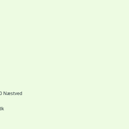
00 Næstved
dk