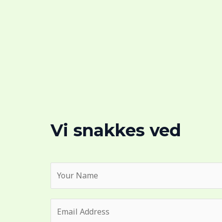
Vi snakkes ved
D
i
t
E
n
-